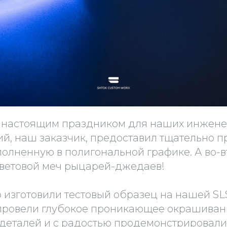
ал настоящим праздником для наших инжене
ий, наш заказчик, предоставил тщательно 
олненную в полигональной графике. А во-в
ветовой меч рыцарей-джедаев!
 изготовили тестовый образец на нашей S
 провели глубокое проникающее окрашиван
деталей и с радостью продемонстрировали