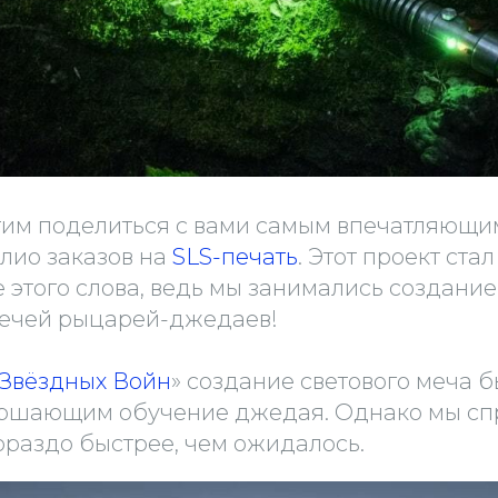
тим поделиться с вами самым впечатляющи
лио заказов на
SLS-печать
. Этот проект ста
 этого слова, ведь мы занимались создани
мечей рыцарей-джедаев!
Звёздных Войн
» создание светового меча 
ершающим обучение джедая. Однако мы сп
ораздо быстрее, чем ожидалось.