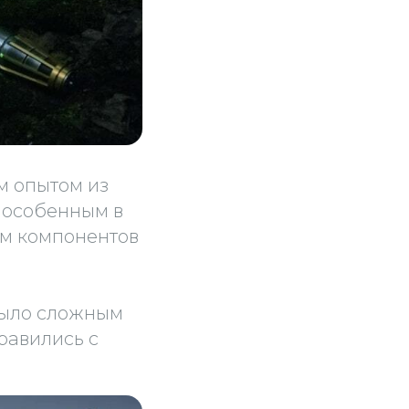
м опытом из
л особенным в
ем компонентов
было сложным
равились с