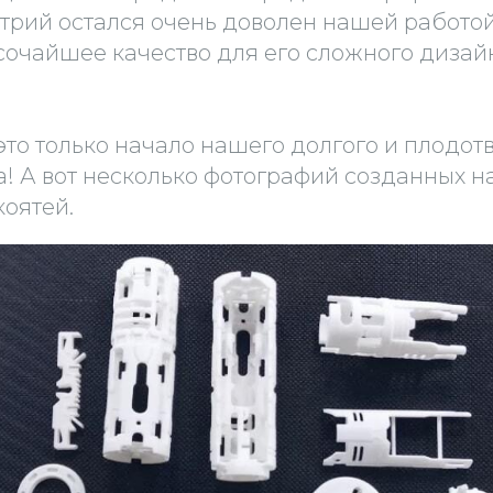
итрий остался очень доволен нашей работо
сочайшее качество для его сложного дизай
это только начало нашего долгого и плодот
а! А вот несколько фотографий созданных н
коятей.