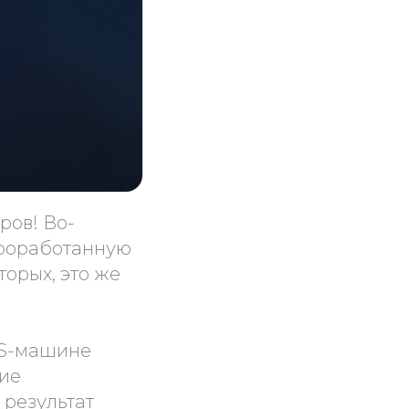
ров! Во-
проработанную
торых, это же
LS-машине
ие
 результат