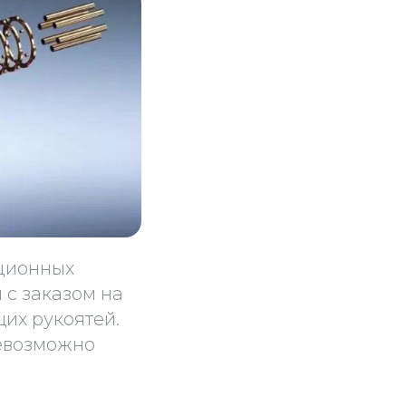
кционных
м с заказом на
их рукоятей.
невозможно