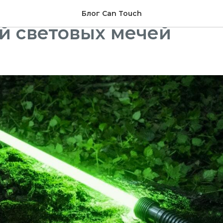
ть дизайнерских дета
Блог Can Touch
й световых мечей