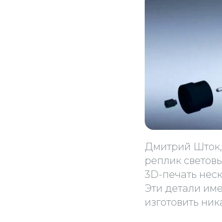
Дмитрий Шток,
реплик светов
3D-печать нес
Эти детали им
изготовить ни