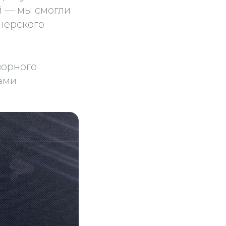
й — мы смогли
нерского
ворного
ами