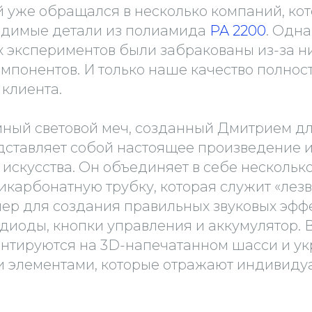
 уже обращался в несколько компаний, ко
одимые детали из полиамида
PA 2200
. Одна
х экспериментов были забракованы из-за н
мпонентов. И только наше качество полнос
клиента.
ный световой меч, созданный Дмитрием дл
едставляет собой настоящее произведение 
искусства. Он объединяет в себе нескольк
икарбонатную трубку, которая служит «лезв
лер для создания правильных звуковых эффе
диоды, кнопки управления и аккумулятор. В
нтируются на 3D-напечатанном шасси и у
 элементами, которые отражают индивиду