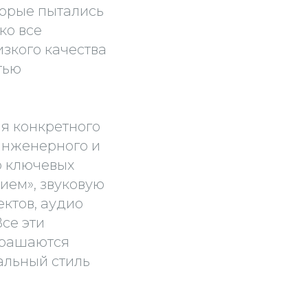
торые пытались
ко все
изкого качества
тью
я конкретного
инженерного и
о ключевых
ием», звуковую
ктов, аудио
се эти
крашаются
альный стиль