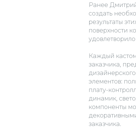
Ранее Дмитрий
создать необх
результаты эти
поверхности ко
удовлетворило 
Каждый кастом
заказчика, пр
дизайнерского 
элементов: пол
плату-контрол
динамик, свето
компоненты мо
декоративными
заказчика.