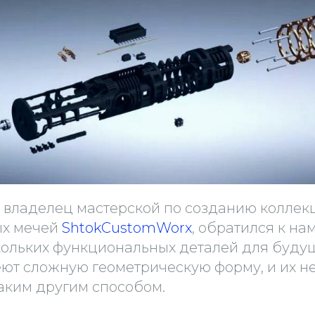
 владелец мастерской по созданию колле
ых мечей
ShtokCustomWorx
, обратился к на
кольких функциональных деталей для будущ
еют сложную геометрическую форму, и их 
каким другим способом.