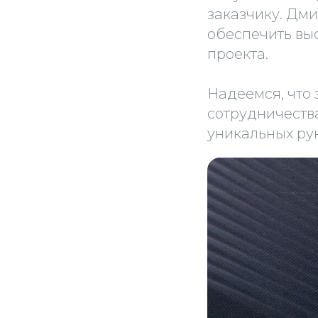
заказчику. Дм
обеспечить вы
проекта.
Надеемся, что 
сотрудничеств
уникальных ру