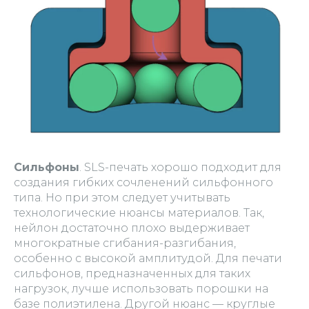
Сильфоны
. SLS-печать хорошо подходит для
создания гибких сочленений сильфонного
типа. Но при этом следует учитывать
технологические нюансы материалов. Так,
нейлон достаточно плохо выдерживает
многократные сгибания-разгибания,
особенно с высокой амплитудой. Для печати
сильфонов, предназначенных для таких
нагрузок, лучше использовать порошки на
базе полиэтилена. Другой нюанс — круглые