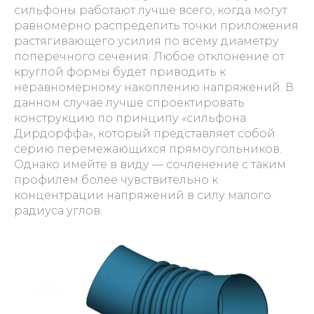
сильфоны работают лучше всего, когда могут
равномерно распределить точки приложения
растягивающего усилия по всему диаметру
поперечного сечения. Любое отклонение от
круглой формы будет приводить к
неравномерному накоплению напряжений. В
данном случае лучше спроектировать
конструкцию по принципу «сильфона
Дирдорффа», который представляет собой
серию перемежающихся прямоугольников.
Однако имейте в виду — сочленение с таким
профилем более чувствительно к
концентрации напряжений в силу малого
радиуса углов.