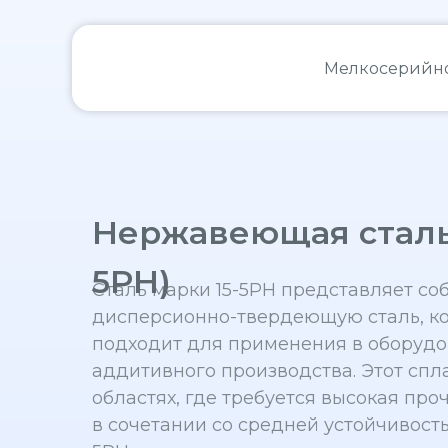
Мелкосерийно
Нержавеющая сталь 
5PH)
Сталь марки 15-5PH представляет с
дисперсионно-твердеющую сталь, ко
подходит для применения в оборуд
аддитивного производства. Этот спл
областях, где требуется высокая про
в сочетании со средней устойчивостью