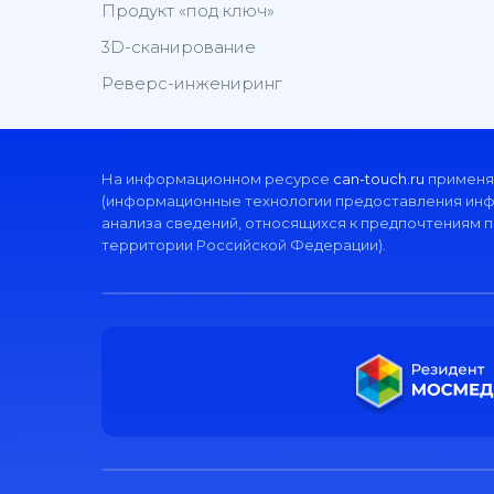
Продукт «под ключ»
3D-сканирование
Реверс-инжениринг
На информационном ресурсе
can-touch.ru
применя
(информационные технологии предоставления инфо
анализа сведений, относящихся к предпочтениям п
территории Российской Федерации).