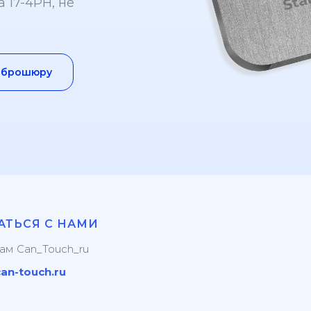
 17-4PH, не
ь брошюру
АТЬСЯ С НАМИ
рам
Can_Touch_ru
an-touch.ru