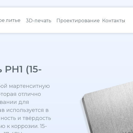
е литье
3D-печать
Проектирование
Контакты
PH1 (15-
обой мартенситную
торая отлично
овании для
ав используется в
чность и твёрдость
 к коррозии. 15-